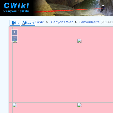
CWiki
>
Canyons Web
>
CanyonKarte
(2013-1
E
dit
A
ttach