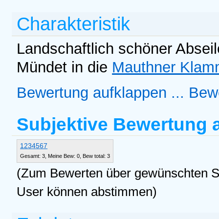
Charakteristik
Landschaftlich schöner Absei
Mündet in die
Mauthner Kla
Bewertung aufklappen ...
Bewe
Subjektive Bewertung
1
2
3
4
5
6
7
Gesamt: 3, Meine Bew: 0, Bew total: 3
(Zum Bewerten über gewünschten Ste
User können abstimmen)