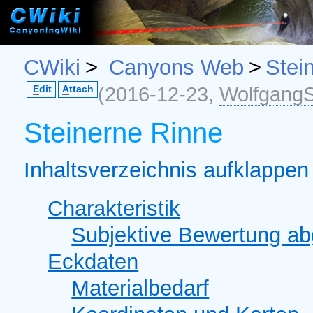
CWiki
>
Canyons Web
>
Stei
(2016-12-23,
WolfgangS
E
dit
A
ttach
Steinerne Rinne
Inhaltsverzeichnis aufklappen 
Charakteristik
Subjektive Bewertung a
Eckdaten
Materialbedarf