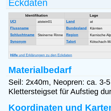
Eckdaten
Identifikation
Lage
UCI
Land
atstein01
at
Flussname
Bundesland
Kärnten
Schluchtname
Region
Steinerne Rinne
Karnische Al
Synonym
Talort
Kötschach-M
Hilfe
und Erklärungen zu den Eckdaten
Materialbedarf
Seil: 2x40m, Neopren: ca. 3-5
Klettersteigset für Aufstieg 
Koordinaten und Karte