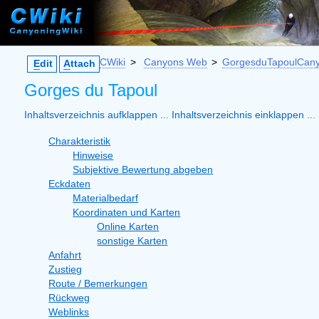
CWiki
>
Canyons Web
>
GorgesduTapoulCan
E
dit
A
ttach
Gorges du Tapoul
Inhaltsverzeichnis aufklappen ...
Inhaltsverzeichnis einklappen ...
Charakteristik
Hinweise
Subjektive Bewertung abgeben
Eckdaten
Materialbedarf
Koordinaten und Karten
Online Karten
sonstige Karten
Anfahrt
Zustieg
Route / Bemerkungen
Rückweg
Weblinks