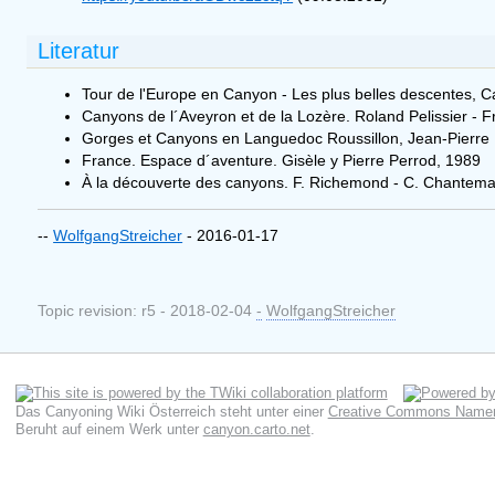
Literatur
Tour de l'Europe en Canyon - Les plus belles descentes, 
Canyons de l´Aveyron et de la Lozère. Roland Pelissier - F
Gorges et Canyons en Languedoc Roussillon, Jean-Pierre L
France. Espace d´aventure. Gisèle y Pierre Perrod, 1989
À la découverte des canyons. F. Richemond - C. Chantem
--
WolfgangStreicher
- 2016-01-17
Topic revision: r5 - 2018-02-04
-
WolfgangStreicher
Das Canyoning Wiki Österreich
steht unter einer
Creative Commons Namens
Beruht auf einem Werk unter
canyon.carto.net
.