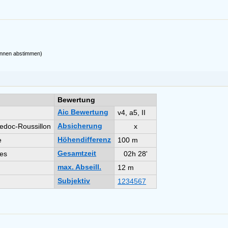
önnen abstimmen)
Bewertung
Aic Bewertung
v4, a5, II
Absicherung
edoc-Roussillon
x
Höhendifferenz
e
100 m
Gesamtzeit
es
02h 28'
max. Abseill.
12 m
Subjektiv
1
2
3
4
5
6
7