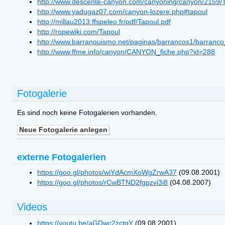
http://www.descente-canyon.com/canyoning/canyon/2159/T
http://www.yadugaz07.com/canyon-lozere.php#tapoul
http://millau2013.ffspeleo.fr/pdf/Tapoul.pdf
http://ropewiki.com/Tapoul
http://www.barranquismo.net/paginas/barrancos1/barranco
http://www.ffme.info/canyon/CANYON_fiche.php?id=288
Fotogalerie
Es sind noch keine Fotogalerien vorhanden.
externe Fotogalerien
https://goo.gl/photos/wiYdAcmXoWgZrwA37
(09.08.2001)
https://goo.gl/photos/rCwBTND2fgpzvi3i8
(04.08.2007)
Videos
https://youtu.be/aGDwc2zctqY
(09.08.2001)