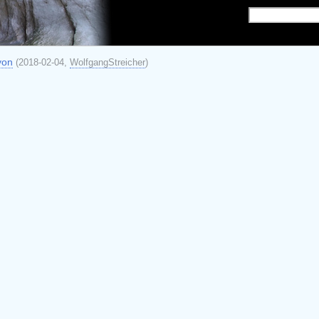
yon
(2018-02-04,
WolfgangStreicher
)