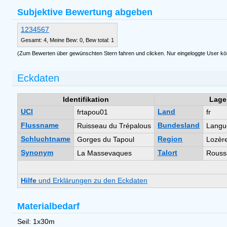
Subjektive Bewertung abgeben
1
2
3
4
5
6
7
Gesamt: 4, Meine Bew: 0, Bew total: 1
(Zum Bewerten über gewünschten Stern fahren und clicken. Nur eingeloggte User k
Eckdaten
Identifikation
Lage
UCI
Land
frtapou01
fr
Flussname
Bundesland
Ruisseau du Trépalous
Langu
Schluchtname
Region
Gorges du Tapoul
Lozèr
Synonym
Talort
La Massevaques
Rouss
Hilfe
und Erklärungen zu den Eckdaten
Materialbedarf
Seil: 1x30m