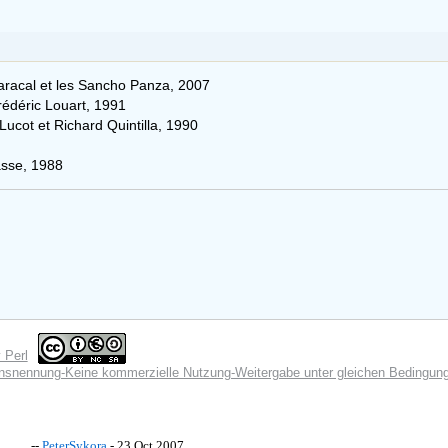
Caracal et les Sancho Panza, 2007
rédéric Louart, 1991
ucot et Richard Quintilla, 1990
asse, 1988
nennung-Keine kommerzielle Nutzung-Weitergabe unter gleichen Bedingunge
--
PeterSykora
- 23 Oct 2007