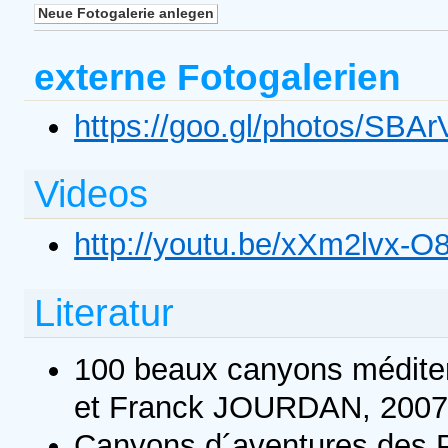
externe Fotogalerien
https://goo.gl/photos/SBA
Videos
http://youtu.be/xXm2lvx-O
Literatur
100 beaux canyons médite
et Franck JOURDAN, 2007
Canyons d´aventures des P