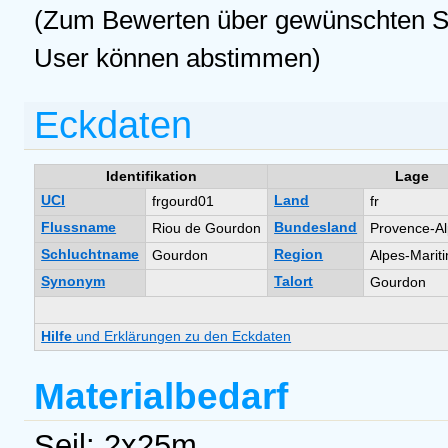
(Zum Bewerten über gewünschten Ste
User können abstimmen)
Eckdaten
Identifikation
Lage
UCI
Land
frgourd01
fr
Flussname
Bundesland
Riou de Gourdon
Provence-Al
Schluchtname
Region
Gourdon
Alpes-Marit
Synonym
Talort
Gourdon
Hilfe
und Erklärungen zu den Eckdaten
Materialbedarf
Seil: 2x25m