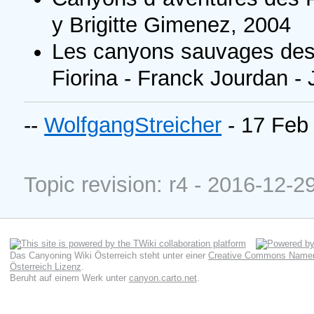
y Brigitte Gimenez, 2004
Les canyons sauvages des 
Fiorina - Franck Jourdan -
--
WolfgangStreicher
- 17 Feb
Topic revision: r4 - 2016-12-2
Das Canyoning Wiki Österreich
steht unter einer
Creative Commons Namens
Österreich Lizenz
.
Beruht auf einem Werk unter
canyon.carto.net
.