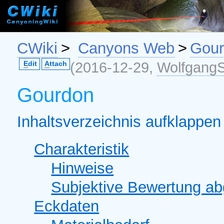
CWiki
>
Canyons Web
>
Gou
(2016-12-29,
WolfgangS
E
dit
A
ttach
Gourdon
Inhaltsverzeichnis aufklappen 
Charakteristik
Hinweise
Subjektive Bewertung a
Eckdaten