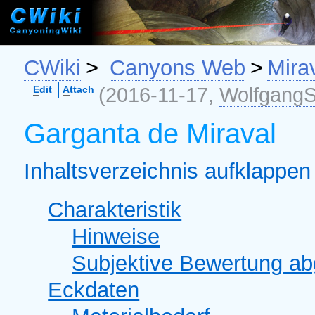
CWiki
>
Canyons Web
>
Mira
(2016-11-17,
WolfgangS
E
dit
A
ttach
Garganta de Miraval
Inhaltsverzeichnis aufklappen 
Charakteristik
Hinweise
Subjektive Bewertung a
Eckdaten