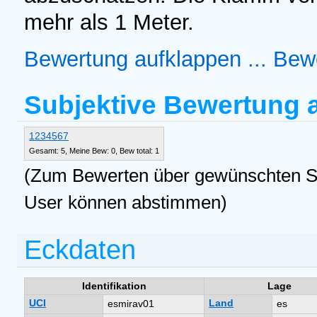
mehr als 1 Meter.
Bewertung aufklappen ...
Bewe
Subjektive Bewertung
1
2
3
4
5
6
7
Gesamt: 5, Meine Bew: 0, Bew total: 1
(Zum Bewerten über gewünschten Ste
User können abstimmen)
Eckdaten
Identifikation
Lage
UCI
Land
esmirav01
es