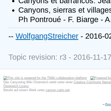
Canyons et barrancos. Jea
Canyons, sierras et village
Ph Pontroué - F. Biarge - A
--
WolfgangStreicher
- 2016-0
Topic revision: r3 - 2016-11-1
Das Canyoning Wiki Österreich
steht unter einer
Creative Commons Namens
Österreich Lizenz
.
Beruht auf einem Werk unter
canyon.carto.net
.
--
Pet