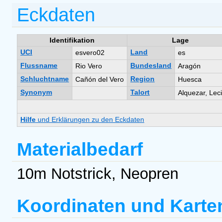
Eckdaten
Identifikation
Lage
UCI
Land
esvero02
es
Flussname
Bundesland
Rio Vero
Aragón
Schluchtname
Region
Cañón del Vero
Huesca
Synonym
Talort
Alquezar, Lec
Hilfe
und Erklärungen zu den Eckdaten
Materialbedarf
10m Notstrick, Neopren
Koordinaten und Karte