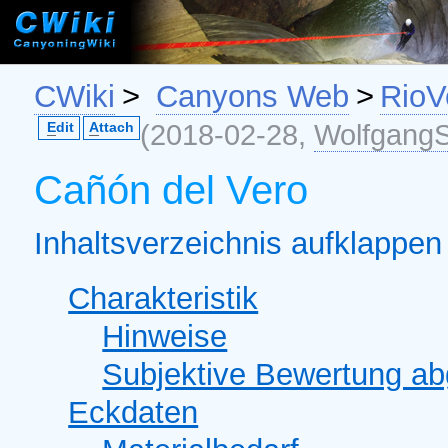
CWiki
>
Canyons Web
>
RioV
(2018-02-28,
WolfgangS
E
dit
A
ttach
Cañón del Vero
Inhaltsverzeichnis aufklappen 
Charakteristik
Hinweise
Subjektive Bewertung a
Eckdaten