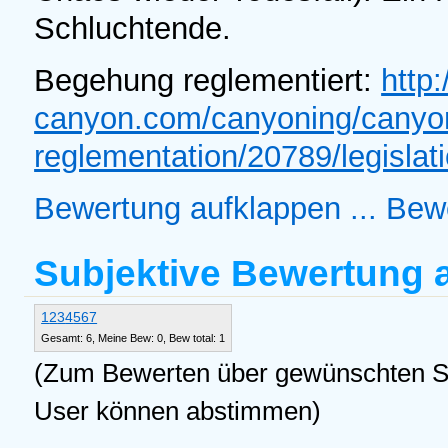
Schluchtende.
Begehung reglementiert:
http
canyon.com/canyoning/canyo
reglementation/20789/legislat
Bewertung aufklappen ...
Bewe
Subjektive Bewertung
1
2
3
4
5
6
7
Gesamt: 6, Meine Bew: 0, Bew total: 1
(Zum Bewerten über gewünschten Ste
User können abstimmen)