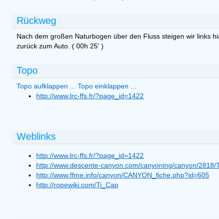
Rückweg
Nach dem großen Naturbogen über den Fluss steigen wir links 
zurück zum Auto. ( 00h 25' )
Topo
Topo aufklappen ...
Topo einklappen ...
http://www.lrc-ffs.fr/?page_id=1422
Weblinks
http://www.lrc-ffs.fr/?page_id=1422
http://www.descente-canyon.com/canyoning/canyon/2818/T
http://www.ffme.info/canyon/CANYON_fiche.php?id=605
http://ropewiki.com/Ti_Cap