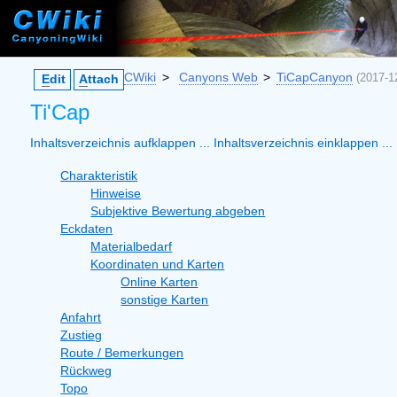
CWiki
>
Canyons Web
>
TiCapCanyon
(2017-1
E
dit
A
ttach
Ti'Cap
Inhaltsverzeichnis aufklappen ...
Inhaltsverzeichnis einklappen ...
Charakteristik
Hinweise
Subjektive Bewertung abgeben
Eckdaten
Materialbedarf
Koordinaten und Karten
Online Karten
sonstige Karten
Anfahrt
Zustieg
Route / Bemerkungen
Rückweg
Topo