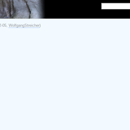
2-05,
WolfgangStreicher
)