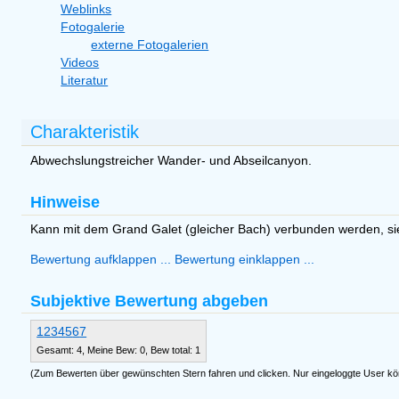
Weblinks
Fotogalerie
externe Fotogalerien
Videos
Literatur
Charakteristik
Abwechslungstreicher Wander- und Abseilcanyon.
Hinweise
Kann mit dem Grand Galet (gleicher Bach) verbunden werden, si
Bewertung aufklappen ...
Bewertung einklappen ...
Subjektive Bewertung abgeben
1
2
3
4
5
6
7
Gesamt: 4, Meine Bew: 0, Bew total: 1
(Zum Bewerten über gewünschten Stern fahren und clicken. Nur eingeloggte User k