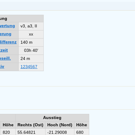
ung
wertung
v3, a3, II
erung
xx
ifferenz
140 m
zeit
03h 40'
seill.
24 m
iv
1
2
3
4
5
6
7
Ausstieg
Höhe
Rechts (Ost)
Hoch (Nord)
Höhe
820
55.64821
-21.29008
680