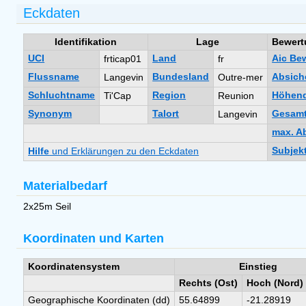
Eckdaten
Identifikation
Lage
Bewert
UCI
Land
Aic Be
frticap01
fr
Flussname
Bundesland
Absich
Langevin
Outre-mer
Schluchtname
Region
Höhend
Ti'Cap
Reunion
Synonym
Talort
Gesamt
Langevin
max. Ab
Subjekt
Hilfe
und Erklärungen zu den Eckdaten
Materialbedarf
2x25m Seil
Koordinaten und Karten
Koordinatensystem
Einstieg
Rechts (Ost)
Hoch (Nord)
Geographische Koordinaten (dd)
55.64899
-21.28919