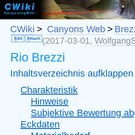
CWiki
>
Canyons Web
>
Brez
(2017-03-01,
WolfgangS
E
dit
A
ttach
Rio Brezzi
Inhaltsverzeichnis aufklappen 
Charakteristik
Hinweise
Subjektive Bewertung a
Eckdaten