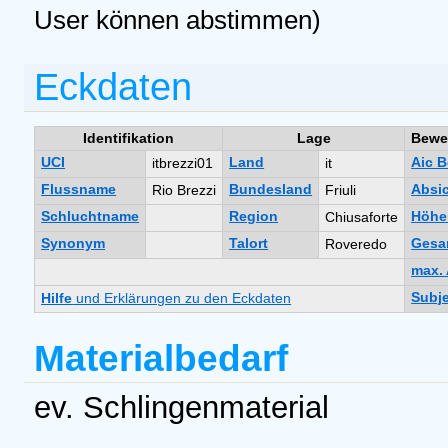
User können abstimmen)
Eckdaten
Identifikation
Lage
Bewe
UCI
Land
Aic 
itbrezzi01
it
Flussname
Bundesland
Absi
Rio Brezzi
Friuli
Schluchtname
Region
Höhe
Chiusaforte
Synonym
Talort
Gesa
Roveredo
max. 
Subje
Hilfe
und Erklärungen zu den Eckdaten
Materialbedarf
ev. Schlingenmaterial