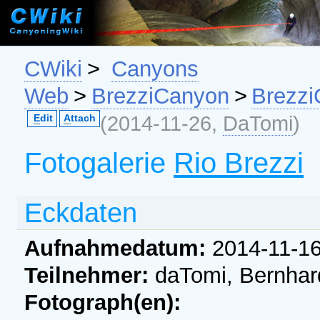
CWiki
>
Canyons
Web
>
BrezziCanyon
>
Brezz
(2014-11-26,
DaTomi
)
E
dit
A
ttach
Fotogalerie
Rio Brezzi
Eckdaten
Aufnahmedatum:
2014-11-1
Teilnehmer:
daTomi, Bernhar
Fotograph(en):